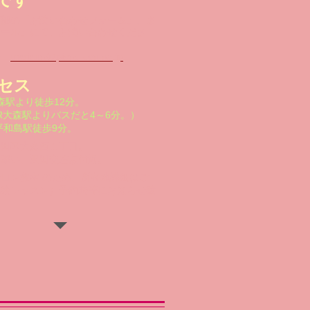
能です
下部の「お問い合わせフォーム」、ま
メール」にて、お問い合わせくださ
marizun@piano.ocn.ne.jp
ル
セス
森駅より徒歩12分。
大森駅よりバスだと4～6分。）
平和島駅徒歩9分。
大田区大森西１丁目。
り添い、沢田交差点付近。
ロン教室 のため、所在地詳細は
ご
体験レッスン）予約時等にお知らせ致
。