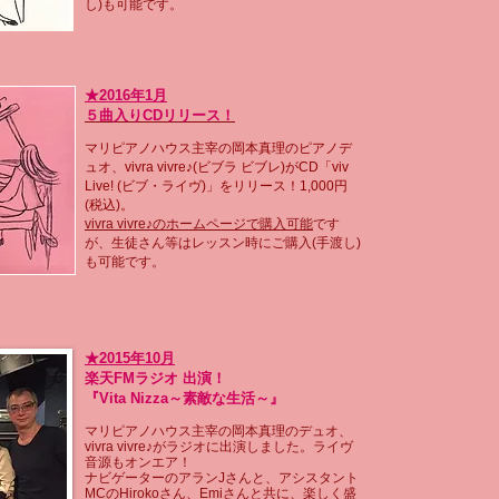
し)も可能です。
★2016年1月
５曲入りCDリリース！
マリピアノハウス主宰の岡本真理のピアノデ
ュオ、vivra vivre♪(ビブラ ビブレ)がCD「viv
Live! (ビブ・ライヴ)」をリリース！1,000円
(税込)。
vivra vivre♪のホームページで購入可能
です
が、生徒さん等はレッスン時にご購入(手渡し)
も可能です。
★2015年10月
楽天FMラジオ 出演！
『Vita Nizza～素敵な生活～』
マリピアノハウス主宰の岡本真理のデュオ、
vivra vivre♪がラジオに出演しました。ライヴ
音源もオンエア！
ナビゲーターのアランJさんと、アシスタント
MCのHirokoさん、Emiさんと共に、楽しく盛