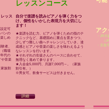
可
レッスンコース
まずは
たは「
い。
ノレッス
自分で楽譜を読みピアノを弾く力をつ
★メー
け、個性をいかした表現力を大切にし
ます！
に設定可
アク
ョパンの
★
楽譜を読む力、ピアノを弾くための指のテ
・JR大
で楽しめ
クニックなど、基礎固めに重点を置きつつ、
（JR
少しずつ難しい曲へチャレンジしていき、達
・京急
経験者、
成感とピアノや音楽の楽しさを味わえるよう
諭（職場
なレッスンを行います。
東京都
る年代の
★
それぞれの生徒さんのペースに合わせて、
環七通
ノや音楽
無理なく進めて参ります。
※自宅サ
★
入会金5,000円、月謝7,000円～。（家族
見学（
（家族割
割引有。）
します
※男女可。飲食サービスは付きません。
詳細