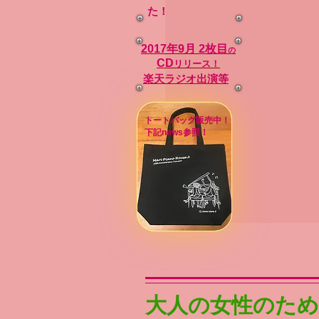
た！
2017年9月
2
枚目
の
CD
リリース！
楽天ラジオ出演等
トートバッグ販売中！
下記news参照！
大人の女性のた