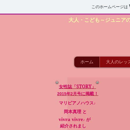
このホームページは
大人・
こども～ジュニア
ホーム
大人のレッ
STORY」
女性誌「
に掲載！
2015年2月号
マリピアノハウス
♪
岡本真理 と
vivra vivre
が
♪
紹介されまし