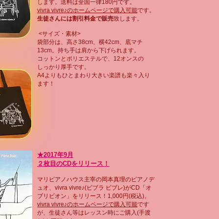
します。送料は全国一律180円です。
vivra vivre♪のホームページで購入可能
です。
生徒さんには割引料金で販売
致します。
<サイズ・素材>
袋部分は、高さ38cm、横42cm、
底マチ
13cm。
持ち手は肩から下げられます。
コットンとポリエステルで
、
12オンスの
しっかり厚手です。
A4よりもひとまわり
大きい楽譜も楽々入り
ます！
★2017年9月
２枚目のCDをリリース！
マリピアノハウス主宰の岡本真理のピアノデ
ュオ、vivra vivre♪(ビブラ ビブレ)がCD「オ
ブリビオン」をリリース！1,000円(税込)。
vivra vivre♪のホームページで購入可能
です
が、生徒さん等はレッスン時にご購入(手渡