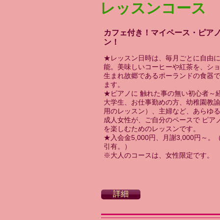
レッスンコース
カフェ付き！マイペース・ピア
ン！
★レッスン日時は、毎月ごとに自由
能。美味しいコーヒーや紅茶を、シ
生まれ
故郷であるポーランドの食器
ます。
★ピアノに 触れた事の無い初心者～
大学生、お仕事勤めの方、幼稚園教
用のレッスン）、主婦など、あらゆ
成人女性が、ご自分のペースで ピア
を楽しむためのレッスン
です。
★入会金5,000円、月謝3,000円～。
引有。）
※大人のコースは、女性限定です。
詳細