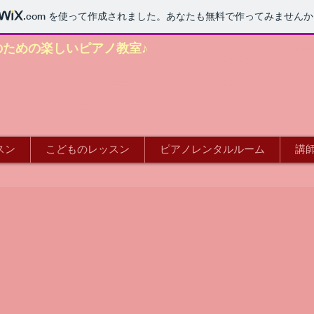
.com
を使って作成されました。あなたも無料で作ってみませんか
のための楽しいピアノ教室♪
～Pian
mari piano house ♪
マリピアノハウス
♪
スン
こどものレッスン
ピアノレンタルルーム
講