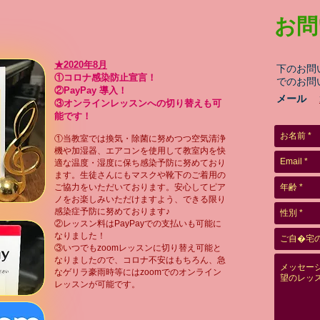
お問
★2020年8月
下のお問
①コロナ感染防止宣言！
でのお問
②PayPay 導入！
メール
③オンラインレッスンへの切り替えも可
能です！
①当教室では換気・除菌に努めつつ空気清浄
機や加湿器、エアコンを使用して教室内を快
適な温度・湿度に保ち感染予防に努めており
ます。生徒さんにもマスクや靴下のご着用の
ご協力をいただいております。安心してピア
ノをお楽しみいただけますよう、できる限り
感染症予防に努めております♪
②レッスン料はPayPayでの支払いも可能に
なりました！
③いつでもzoomレッスンに切り替え可能と
なりましたので、コロナ不安はもちろん、急
なゲリラ豪雨時等にはzoomでのオンライン
レッスンが可能です。