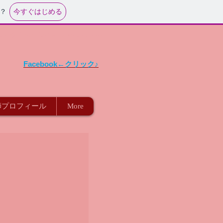
今すぐはじめる
？
o & Cafe Salon,
Piano room～
Facebook←クリック♪
師プロフィール
More