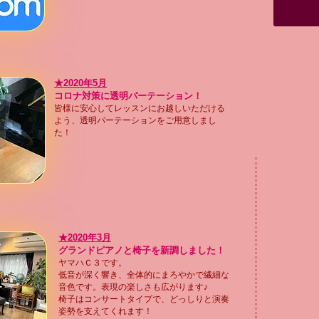
★2020年5月
​コロナ対策に透明パーテーション！
皆様に安心してレッスンにお越しいただける
よう、透明パーテーションをご用意しまし
た！
★2020年3月
グランドピアノと椅子を新調しました！
ヤマハＣ３です。
低音が深く響き、全体的にまろやかで繊細な
音色です
。表現の楽しさも広がります♪
​椅子はコンサートタイプで、どっしりと演奏
姿勢を支えてくれます！