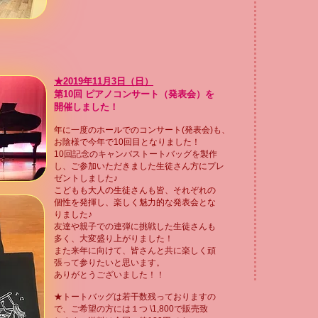
★2019年11月3日（日
）
第10回
ピアノコンサート（発表会）を
開催しました！
年に一度のホールでのコンサート(発表会)も、
お陰様で
今年で10回目となりました！
10回記念のキャンバストートバッグを製作
し、
ご参加
いただきました生徒さん方に
プレ
ゼントし
ました♪
こどもも大人の生徒さんも皆、それぞれの
個性を発揮し、楽しく魅力的な発表会とな
りました♪
友達や
親子での連弾に挑戦した生徒さんも
多く、大変盛り上がりました！
また来年に向けて、皆さんと共に楽しく
頑
張
って参りたいと思います。
ありがとうございました！！
★トートバッグは若干数残っておりますの
で、ご希望の方には１つ \1,800で販売致